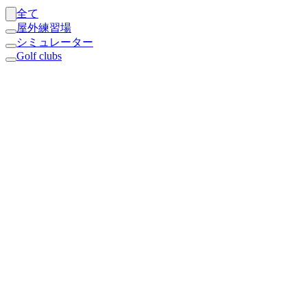
全て
屋外練習場
シミュレーター
Golf clubs
Bunker Indoor Golf: Gateway to Golf in Latin
America
Bunker Indoor Golf is making golf accessible in Mexico City with
Trackman golf simulator technology — and plans to expand across
Latin America.
Simulator
探検する
Golf
A home golf setup that paid off for everyone
How a Danish family’s garden house golf simulator boosted skills,
sparked competition, and brought year-round fun together.
Simulator
ロイヤルドロットニングホルムゴルフクラブ