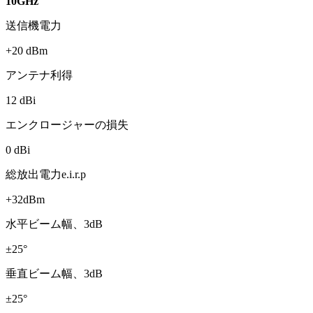
10GHz
送信機電力
+20 dBm
アンテナ利得
12 dBi
エンクロージャーの損失
0 dBi
総放出電力e.i.r.p
+32dBm
水平ビーム幅、3dB
±25°
垂直ビーム幅、3dB
±25°