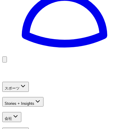
Golf
Baseball
Football
US Football
スポーツ
Stories + Insights
会社