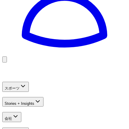
Golf
Baseball
Football
US Football
スポーツ
Stories + Insights
会社