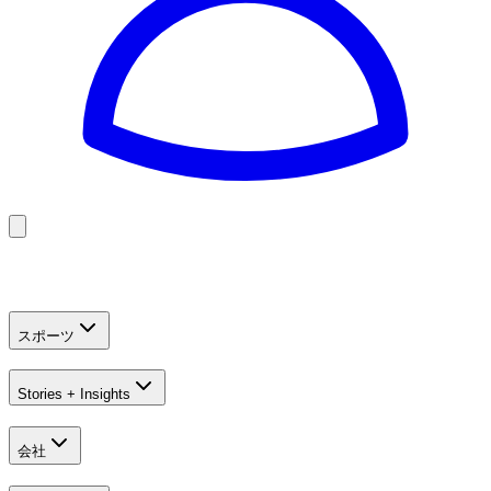
Golf
Baseball
Football
US Football
スポーツ
Stories + Insights
会社