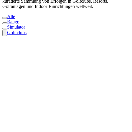
kuratierte Sammlung von Erfolgen in Golfclubs, Resorts,
Golfanlagen und Indoor-Einrichtungen weltweit.
Alle
Range
Simulator
Golf clubs
Trackman 360 at Royal Drottningholm Golf Club
Wie der Royal Drottningholm Golf Club mit Trackman
zusammenarbeitete, um seine Driving Range zu verbessern und die
Einnahmen zu steigern
Golf clubs
Range
Simulator
Entdecken
Golf
Black Desert: A golf oasis among lava and red rock
At Black Desert Resort in Utah, Trackman 360 connects world-class
golf, coaching, simulators, and luxury amid red rock and lava
landscapes.