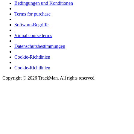
Bedingungen und Konditionen
|
Terms for purchase
|
Software-Begriffe
|
Virtual course terms
|
Datenschutzbestimmungen
|
Cookie-Richtlinien
|
Cookie-Richtlinien
Copyright ©
2026
TrackMan. All rights reserved
A home setup that paid off for everyone