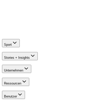
Simulator
Achimer Golf Club
So hat Trackman dem Achimer Golf Club geholfen, seine Abläufe
zu revolutionieren und den Gewinn zu steigern
Golf clubs
Range
Sport
Stories + Insights
Unternehmen
Ressourcen
Benutzer